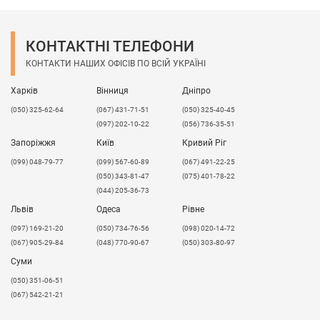
КОНТАКТНІ ТЕЛЕФОНИ
КОНТАКТИ НАШИХ ОФІСІВ ПО ВСІЙ УКРАЇНІ
Харків
Вінниця
Дніпро
(050) 325-62-64
(067) 431-71-51
(050) 325-40-45
(097) 202-10-22
(056) 736-35-51
Запоріжжя
Київ
Кривий Ріг
(099) 048-79-77
(099) 567-60-89
(067) 491-22-25
(050) 343-81-47
(075) 401-78-22
(044) 205-36-73
Львів
Одеса
Рівне
​(097) 169-21-20
(050) 734-76-56
(098) 020-14-72
(067) 905-29-84
(048) 770-90-67
(050) 303-80-97
Суми
(050) 351-06-51
(067) 542-21-21