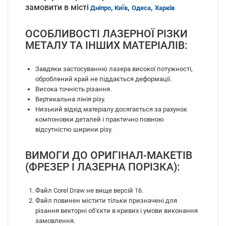
замовити в мiстi
,
ї
,
,
Днiпро
Ки
в
Одеса
Харкiв
ОСОБЛИВОСТІ ЛАЗЕРНОЇ РІЗКИ
МЕТАЛУ ТА ІНШИХ МАТЕРІАЛІВ:
Завдяки застосуванню лазера високої потужності,
оброблений край не піддається деформації.
Висока точність різання.
Вертикальна лінія різу.
Низький відхід матеріалу досягається за рахунок
компоновки деталей і практично повною
відсутністю ширини різу.
ВИМОГИ ДО ОРИГІНАЛ-МАКЕТІВ
(ФРЕЗЕР І ЛАЗЕРНА ПОРІЗКА):
Файл Corel Draw не вище версій 16.
Файл повинен містити тільки призначені для
різання векторні об'єкти в кривих і умови виконання
замовлення.