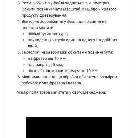
Розмір об'єктів у файлі задається в міліметрах.
Об'єкти повинні мати масштаб 1:1 щодо кінцевого
продукту фрезерування.
Векторне зображення у файлі для різання не
повинно містити:
розімкнутих контурів;
накладень контурів один на одного і подвійних
ліній.
Технологічні зазори між об'єктами повинні бути:
на фрезер від 10 мм;
на лазері від 5 мм;
від країв заготовки мінімум по 10 мм.
Максимальна площа обробки обмежена розміром
робочого поля фрезера і лазера.
Розмір поля треба запитати у свого менеджера.