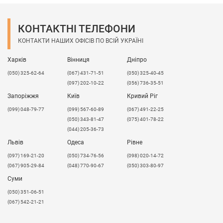
КОНТАКТНІ ТЕЛЕФОНИ
КОНТАКТИ НАШИХ ОФІСІВ ПО ВСІЙ УКРАЇНІ
Харків
Вінниця
Дніпро
(050) 325-62-64
(067) 431-71-51
(050) 325-40-45
(097) 202-10-22
(056) 736-35-51
Запоріжжя
Київ
Кривий Ріг
(099) 048-79-77
(099) 567-60-89
(067) 491-22-25
(050) 343-81-47
(075) 401-78-22
(044) 205-36-73
Львів
Одеса
Рівне
​(097) 169-21-20
(050) 734-76-56
(098) 020-14-72
(067) 905-29-84
(048) 770-90-67
(050) 303-80-97
Суми
(050) 351-06-51
(067) 542-21-21